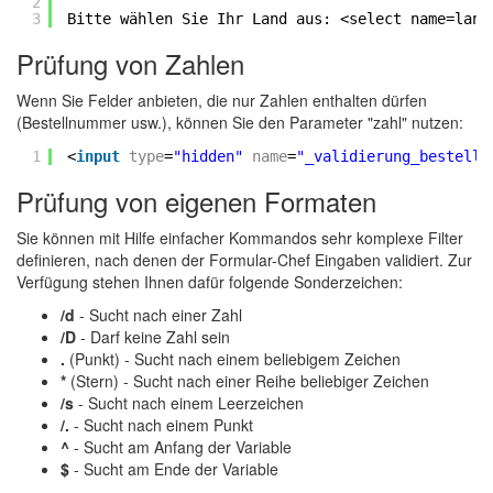
2
3
Bitte wählen Sie Ihr Land aus: <select name=land
Prüfung von Zahlen
Wenn Sie Felder anbieten, die nur Zahlen enthalten dürfen
(Bestellnummer usw.), können Sie den Parameter "zahl" nutzen:
1
<
input
type
=
"hidden"
name
=
"_validierung_bestelln
Prüfung von eigenen Formaten
Sie können mit Hilfe einfacher Kommandos sehr komplexe Filter
definieren, nach denen der Formular-Chef Eingaben validiert. Zur
Verfügung stehen Ihnen dafür folgende Sonderzeichen:
/d
- Sucht nach einer Zahl
/D
- Darf keine Zahl sein
.
(Punkt) - Sucht nach einem beliebigem Zeichen
*
(Stern) - Sucht nach einer Reihe beliebiger Zeichen
/s
- Sucht nach einem Leerzeichen
/.
- Sucht nach einem Punkt
^
- Sucht am Anfang der Variable
$
- Sucht am Ende der Variable