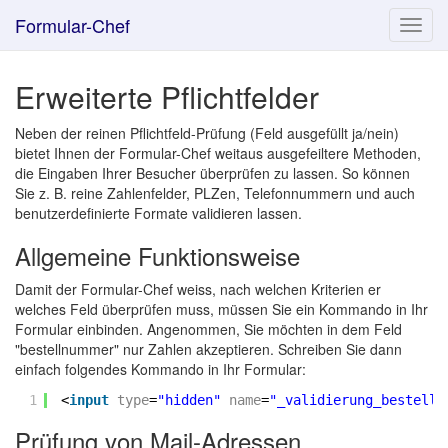
Formular-Chef
Toggl
navig
Erweiterte Pflichtfelder
Neben der reinen Pflichtfeld-Prüfung (Feld ausgefüllt ja/nein)
bietet Ihnen der Formular-Chef weitaus ausgefeiltere Methoden,
die Eingaben Ihrer Besucher überprüfen zu lassen. So können
Sie z. B. reine Zahlenfelder, PLZen, Telefonnummern und auch
benutzerdefinierte Formate validieren lassen.
Allgemeine Funktionsweise
Damit der Formular-Chef weiss, nach welchen Kriterien er
welches Feld überprüfen muss, müssen Sie ein Kommando in Ihr
Formular einbinden. Angenommen, Sie möchten in dem Feld
"bestellnummer" nur Zahlen akzeptieren. Schreiben Sie dann
einfach folgendes Kommando in Ihr Formular:
1
<
input
type
=
"hidden"
name
=
"_validierung_bestelln
Prüfung von Mail-Adressen