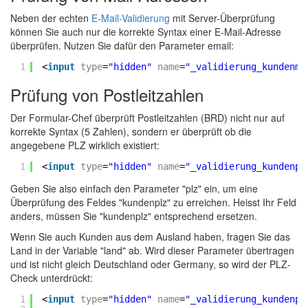
Neben der echten
E-Mail-Validierung
mit Server-Überprüfung
können Sie auch nur die korrekte Syntax einer E-Mail-Adresse
überprüfen. Nutzen Sie dafür den Parameter email:
1
<
input
type
=
"hidden"
name
=
"_validierung_kundenma
Prüfung von Postleitzahlen
Der Formular-Chef überprüft Postleitzahlen (BRD) nicht nur auf
korrekte Syntax (5 Zahlen), sondern er überprüft ob die
angegebene PLZ wirklich existiert:
1
<
input
type
=
"hidden"
name
=
"_validierung_kundenpl
Geben Sie also einfach den Parameter "plz" ein, um eine
Überprüfung des Feldes "kundenplz" zu erreichen. Heisst Ihr Feld
anders, müssen Sie "kundenplz" entsprechend ersetzen.
Wenn Sie auch Kunden aus dem Ausland haben, fragen Sie das
Land in der Variable "land" ab. Wird dieser Parameter übertragen
und ist nicht gleich Deutschland oder Germany, so wird der PLZ-
Check unterdrückt:
1
<
input
type
=
"hidden"
name
=
"_validierung_kundenpl